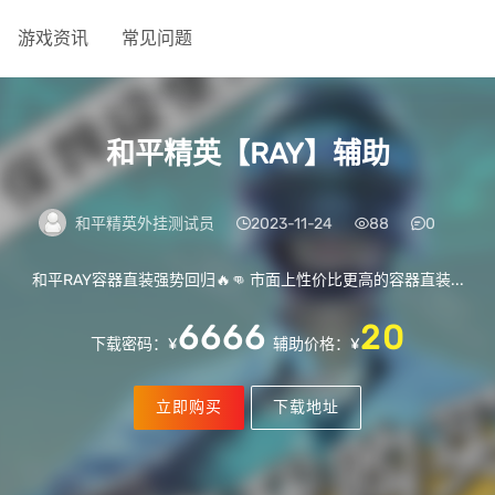
游戏资讯
常见问题
和平精英【RAY】辅助
和平精英外挂测试员
2023-11-24
88
0
和平RAY容器直装强势回归🔥👊 市面上性价比更高的容器直装...
6666
20
下载密码：¥
辅助价格：¥
立即购买
下载地址