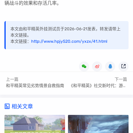
辆战斗的效果和存活几率。
本文由和平精英外挂测试员于2026-06-21发表，转发请带上
本文链接。
本文链接：
http://www.hpjy520.com/yxzx/41.html
上一篇
下一篇
和平精英常见劣势情景自救指南
《和平精英》社交新时代：游戏内外的全方位连接
相关文章