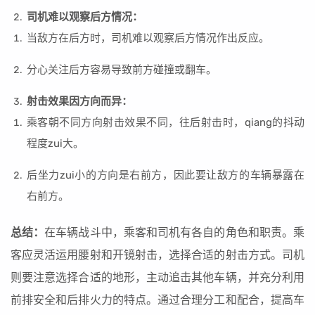
司机难以观察后方情况：
当敌方在后方时，司机难以观察后方情况作出反应。
分心关注后方容易导致前方碰撞或翻车。
射击效果因方向而异：
乘客朝不同方向射击效果不同，往后射击时，qiang的抖动
程度zui大。
后坐力zui小的方向是右前方，因此要让敌方的车辆暴露在
右前方。
总结：
在车辆战斗中，乘客和司机有各自的角色和职责。乘
客应灵活运用腰射和开镜射击，选择合适的射击方式。司机
则要注意选择合适的地形，主动追击其他车辆，并充分利用
前排安全和后排火力的特点。通过合理分工和配合，提高车