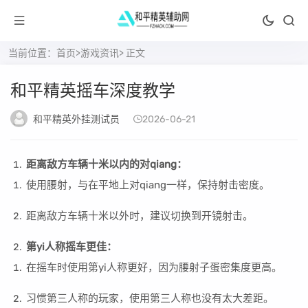
当前位置：
首页
>
游戏资讯
> 正文
和平精英摇车深度教学
和平精英外挂测试员
2026-06-21
距离敌方车辆十米以内的对qiang：
使用腰射，与在平地上对qiang一样，保持射击密度。
距离敌方车辆十米以外时，建议切换到开镜射击。
第yi人称摇车更佳：
在摇车时使用第yi人称更好，因为腰射子蛋密集度更高。
习惯第三人称的玩家，使用第三人称也没有太大差距。