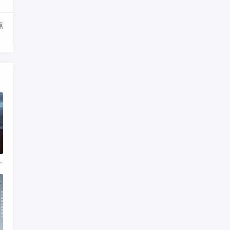
篇
？
，五款时尚外观等你来抢！