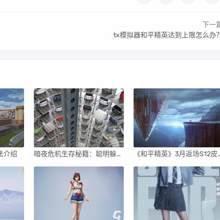
下一
tx模拟器和平精英达到上限怎么办
法介绍
暗夜危机生存秘籍：聪明躲避丧尸的5个高及站术
《和平精英》3月返场S12皮肤揭秘